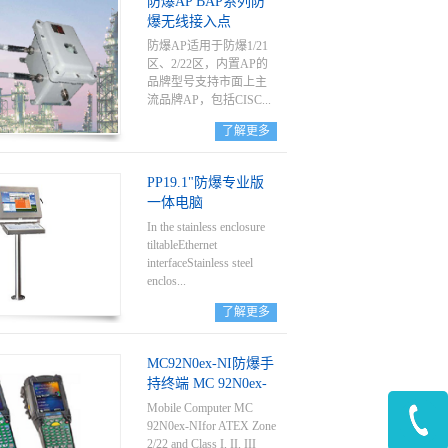
防爆AP BAP系列防
爆无线接入点
防爆AP适用于防爆1/21
区、2/22区，内置AP的
品牌型号支持市面上主
流品牌AP，包括CISC...
了解更多
O、Aruba、Exrteme、
Moxa、HUAWEI、H3C
PP19.1"防爆专业版
等
一体电脑
In the stainless enclosure
tiltableEthernet
interfaceStainless steel
enclos...
了解更多
ureGraphics-capable TFT
colour display Direct
MC92N0ex-NI防爆手
linkage in hazardous
持终端 MC 92N0ex-
areasOptional touch
NI for ATEX Zone
screenOptional WLAN
Mobile Computer MC
2/22 and Class I, II,
92N0ex-NIfor ATEX Zone
III Div. 2
2/22 and Class I, II, III