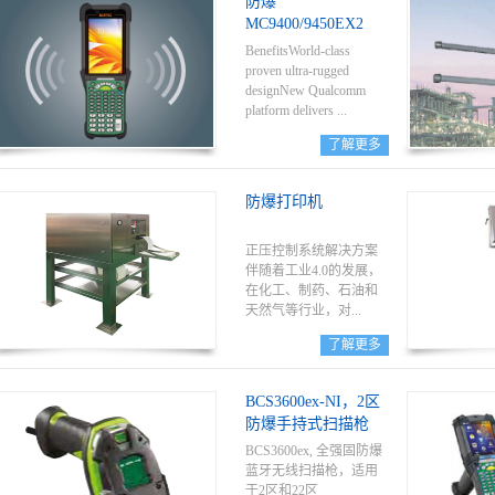
防爆
MC9400/9450EX2
Mobile Computer
BenefitsWorld-class
proven ultra-rugged
designNew Qualcomm
platform delivers ...
了解更多
2.5x times more processing
power and support to
防爆打印机
Android 18Latest in
wireless connectivity with
Wi-Fi 6E and 5G (data
正压控制系统解决方案
only)Unmatched scanning
伴随着工业4.0的发展，
performance with up to
在化工、制药、石油和
30.5m reading rangeNew
天然气等行业，对...
optional front and rear
了解更多
cameras
复杂的自动化功能需求
与日俱增，特别是在危
BCS3600ex-NI，2区
险气体、危险粉尘的潜
防爆手持式扫描枪
在爆炸型环境中，生
产、仓储、物流的测
BCS3600ex, 全强固防爆
量、记录、控制、追
蓝牙无线扫描枪，适用
溯、管理和可视化等环
于2区和22区