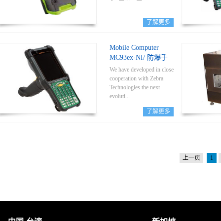
节，要求安全可靠、灵
活高效、便捷维护的解
了解更多
决方案，以降低企业总
体运营成本。因此，我
们必须准备好完整的控
Mobile Computer
制系统和开关设备、驱
MC93ex-NI/ 防爆手
动器、泵、大型显示器
持电脑MC93
和工业电脑、打印机、
We have developed in close
扫描枪、Wifi等，以便在
cooperation with Zebra
防爆区使用。在很多的
Technologies the next
应用中，正压防爆柜是
evoluti...
最灵活的防爆解决方案
了解更多
之一。这种防爆措施使
非防爆设备在1/2区危险
on of the world's mobile
气体爆炸环境、21/22区
computer – the MC93ex-
危险粉尘防爆环境中使
NI for worldwide use in
用变成可能，同时达到
hazardous areas.Users get
IP66的防护等级。这种
上一页
1
simplicity with Android,
防爆原理是通过持续提
ultimate processing power,
供一个比周围空气高的
a larger touch display, and
压力来防止爆炸性气体
much more.New data
进入到密封的保护柜
capture capabilities include
内。根据正压型电气设
an extraordinary scan range
备的防爆原理，我们将
of up to 21.4 m.
非防爆型仪表安装在主