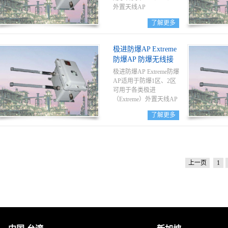
外置天线AP
了解更多
极进防爆AP Extreme
防爆AP 防爆无线接
入点
极进防爆AP Extreme防爆
AP适用于防爆1区、2区
可用于各类极进
（Extreme）外置天线AP
了解更多
上一页
1