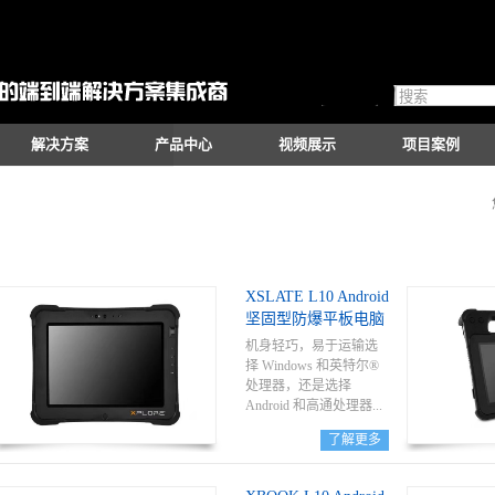
解决方案
产品中心
视频展示
项目案例
XSLATE L10 Android
坚固型防爆平板电脑
机身轻巧，易于运输选
择 Windows 和英特尔®
处理器，还是选择
Android 和高通处理器...
了解更多
，XSlate L10 提供的计算
能力都绰绰有余。4G