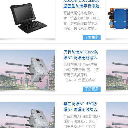
XBOOK L10 Android
LTE 网卡（Windows 选
坚固型防爆平板电脑
配）可根据需要进行提
速，提供比前几代更快
可替代笔记本电脑的二
的下载和上传速度。
合一设备XBOOK L10 二
合一多功能坚固型平板
电脑可替代笔记本电...
了解更多
脑。该设备配备功能齐
全的可拆卸键盘，用户
思科防爆AP Cisco防
可在车箱背面或办公桌
爆AP 防爆无线接入
上使用此平板轻松输入
点
长格式的数据。随附的
思科防爆AP Cisco防爆
手带配有集成支架，工
AP适用于防爆1区、2区
作人员可在移动过程中
可用于各类思科
紧密收合此支架，然后
（Cisco）外置天线AP
使用旋转手带携带电
了解更多
脑，此手带也可根据手
的尺寸以及特有的旋转
角度进行调整。
华三防爆AP H3C防
爆AP 防爆无线接入
点
华三防爆AP H3C防爆AP
适用于防爆1区、2区可
用于各类华三（H3C）