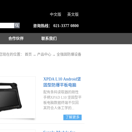
中文版
英文版
咨询热线：
021-3377 0800
合作伙伴
联系我们
您现在的位置：
首页
→
产品中心
→
全强固防爆设备
XPDA L10 Android坚
固型防爆平板电脑
配有条码读取器的刚性
手柄XPAD L10 坚固型平
板电脑数据终端不仅因
其符合人体工学的...
了解更多
刚性手柄设计而颇负辨
识度，还因其经现场证