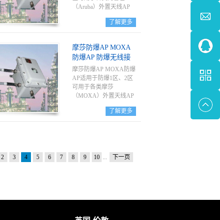
（Aruba）外置天线AP
了解更多
摩莎防爆AP MOXA
防爆AP 防爆无线接
入点
摩莎防爆AP MOXA防爆
AP适用于防爆1区、2区
可用于各类摩莎
（MOXA）外置天线AP
了解更多
2
3
4
5
6
7
8
9
10
...
下一页