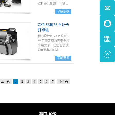
双折叠门制成，可提...
了解更多
供打印速度、套准和连
接以及其他功能。
ZXP SERIES 9 证卡
打印机
精心设计的 ZXP 系列 9
™ 可满足您的高安全性
应用需求，让您能够快
速可靠地打印出...
了解更多
具有照片质量的清晰证
卡。性能可靠的 ZXP 系
列 9 打印机采用 Zebra 的
Color Predictive 技术，其
上一页
1
2
3
4
5
6
7
下一页
先进算法可以始终监控
并即时适应打印机环境
以自动产生高打印质
量，因此是打印照片和
图片的理想选择。
英国·伦敦