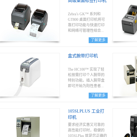
高级桌面标签打印机
简单。提供现代有线和
无线连接选项，并支持
多种打印机语言，部署
Zebra’s GK™ 系列和
始终快捷简单。
GT800 桌面打印机将可
靠打印功能与快速打印
和网络可管理性结合...
了解更多
。斑马技术的桌面打印
机设计易于使用，可提
盒式腕带打印机
高您的运营效率。
The HC100™ 实现了轻
松按需打印个人腕带的
特别功能。插入腕带盒
即可开始为阳性患者...
了解更多
标识或酒店服务业应用
打印高品质腕带。
105SLPLUS 工业打
HC100 采用了通过医院
印机
消毒剂即可轻松擦拭的
设计。斑马技术为医
要求经济实惠又可靠的
疗、娱乐、水上乐园和
高性能打印时，稳健的
招待服务应用提供全套
105SLPlus 就是您正确的