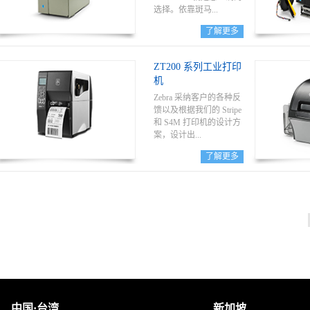
腕带样式、尺寸和颜
选择。依靠斑马...
色。
了解更多
技术久经考验的高性能
打印机设计方案，
ZT200 系列工业打印
105SLPlus 拥有快速打
机
印、多个连接选项和全
金属结构（以适用长时
Zebra 采纳客户的各种反
间的艰难适用）等特
馈以及根据我们的 Stripe
点。
和 S4M 打印机的设计方
案，设计出...
了解更多
全新的 ZT200 系列打印
机，这种打印机特点包
括美观的节省空间设
计、易于安装、直观的
用户操作。
中国·台湾
新加坡