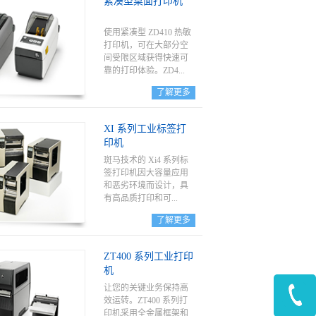
紧凑型桌面打印机
签处理能力可提供您所
需要的灵活性。
GX420™、GX430™ 和
使用紧凑型 ZD410 热敏
ZD500 打印机提供打印
打印机，可在大部分空
质量和多种连接选项，
间受限区域获得快速可
支持广泛的应用范围，
靠的打印体验。ZD4...
并可以集成到大部分环
了解更多
境，以便您能够提高效
率和盈利能力、节省时
10 专为狭小的工作空间
间并减少操作人员的培
而设计，可以在需要时
XI 系列工业标签打
训。
随时打印高质量的标
印机
签、收据、标牌和腕
带。众多连接选项使部
斑马技术的 Xi4 系列标
署变得轻而易举。
签打印机因大容量应用
和恶劣环境而设计，具
有高品质打印和可...
了解更多
靠等特点。通过更快的
打印和连接速度提高生
ZT400 系列工业打印
产率，通过预先警报减
机
少停机时间。
让您的关键业务保持高
效运转。ZT400 系列打
印机采用全金属框架和