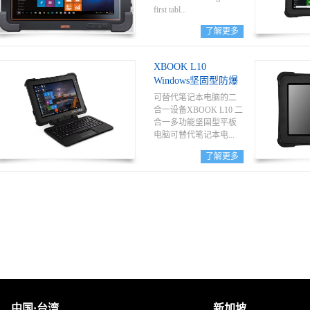
2/22 and for CSA Class I
first tabl...
Div. 2. Approvals for
了解更多
othercountries are possible
on customer request.
et PCcertified completely
Thanks to its numerous
for Zone 1/Div. 1 is ready
XBOOK L10
functions,the Lumen X4
for industrial field use.
Windows坚固型防爆
provides perfect support
Equipped withan as yet
平板电脑
for warehouse
unique hot swappable
可替代笔记本电脑的二
management,
storage battery, which can
合一设备XBOOK L10 二
transport,service
be replaced –
合一多功能坚固型平板
technicians, operating
withoutturning off the
电脑可替代笔记本电...
personnel, engineers and
device – during work in
了解更多
project managers inthe field
Zone 1/Div. 1, it allows
and in industry.
uninterrupted 24/7running
脑。该设备配备功能齐
time.Another world
全的可拆卸键盘，用户
novelty is the integrated
可在车箱背面或办公桌
scanner. It was developed
上使用此平板轻松输入
especially forrequirements
长格式的数据。随附的
in Zone 1/Div. 1. The Agile
手带配有集成支架，工
system encompasses a
作人员可在移动过程中
wide range ofaccessories,
紧密收合此支架，然后
thereby multiplying the
使用旋转手带携带电
devices’ possible uses.With
脑，此手带也可根据手
its power processor and
的尺寸以及特有的旋转
中国·台湾
新加坡
Windows 10 OS-based
角度进行调整。