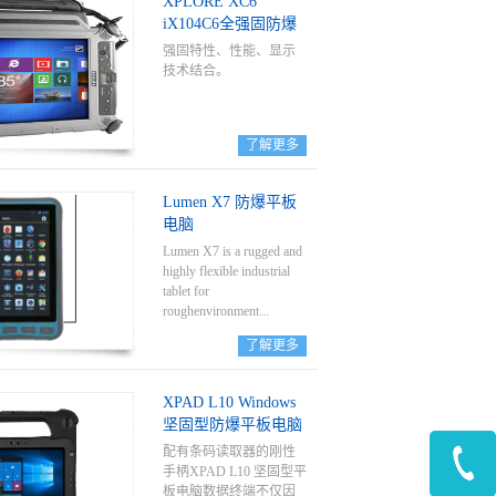
XPLORE XC6
iX104C6全强固防爆
平板电脑
强固特性、性能、显示
技术结合。
了解更多
Lumen X7 防爆平板
电脑
Lumen X7 is a rugged and
highly flexible industrial
tablet for
roughenvironment...
了解更多
s. Lumen X7 has a large
number of international
XPAD L10 Windows
certifi-cationsand can be
坚固型防爆平板电脑
used throughout the world.
It is approved for ATEX
配有条码读取器的刚性
and IECExZone 2/22 and
手柄XPAD L10 坚固型平
for UL Class I Division 2.
板电脑数据终端不仅因