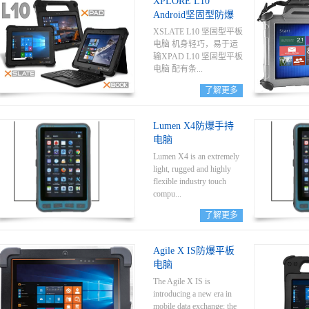
XPLORE L10
Android坚固型防爆
平板电脑
XSLATE L10 坚固型平板
电脑 机身轻巧，易于运
输XPAD L10 坚固型平板
电脑 配有条...
了解更多
码读取器的刚性手柄
XBOOK L10 坚固型二合
Lumen X4防爆手持
一平板电脑 可替代笔记
电脑
本电脑的二合一设备
Lumen X4 is an extremely
light, rugged and highly
flexible industry touch
compu...
了解更多
terfor rough environments.
Lumen X4 has a large
Agile X IS防爆平板
number of
电脑
internationalcertifications
and can be used throughout
The Agile X IS is
the world. It is approved
introducing a new era in
for ATEXand IECEx Zone
mobile data exchange: the