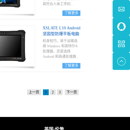
Approvals for other
其符合人体工学的...
countries arepossible on
了解更多
customer request. Thanks
to its numerous functions,
刚性手柄设计而颇负辨
theLumen X7 provides
识度，还因其经现场证
XSLATE L10 Android
perfect support for
实的工业级耐用性而闻
坚固型防爆平板电脑
warehouse management,
名，对于提供现场服务
transport,service
和在工业领域需要长时
机身轻巧，易于运输选
technicians, operating
间步行工作的人员而
择 Windows 和英特尔®
personnel, engineers and
言，此数据终端更是耳
处理器，还是选择
project managers inthe field
熟能详。手柄中内置条
Android 和高通处理器...
and in industry.
码读取器选件，可提高
了解更多
数据输入和任务验证速
度。
，XSlate L10 提供的计算
能力都绰绰有余。4G
LTE 网卡（Windows 选
配）可根据需要进行提
上一页
1
2
3
下一页
速，提供比前几代更快
的下载和上传速度。
英国·伦敦