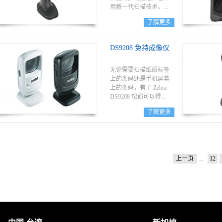
松，即使对新手也是如
用新一代扫描技术，...
此。
了解更多
让您能够扫描介质上的
条码。
DS9208 免持成像仪
无论需要扫描纸质标签
上的条码还是手机屏幕
上的条码，有了 Zebra
DS9208 您都可以得...
了解更多
心应手。这款设备具有
多功能性，您可以用它
扫描一维或二维条码 －
从零售业收银台识别产
上一页
...
12
品的和价格的印刷标
签，到移动优惠券、移
动礼券和会员卡、登机
牌甚至剧院门票，都可
以进行扫描。