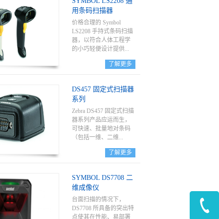
SYMBOL LS2208 通
仓库的运作效率。
用条码扫描器
价格合理的 Symbol
LS2208 手持式条码扫描
器，以符合人体工程学
的小巧轻便设计提供...
了解更多
快速、可靠的扫描能
力。宽工作范围 — 从近
DS457 固定式扫描器
距离到 17 英寸远 — 使
系列
这款设备非常适合零
售、医院、教育或政府
Zebra DS457 固定式扫描
环境。多板载接口确保
器系列产品应运而生，
与多种主机系统的集
可快速、批量地对条码
成。
（包括一维、二维...
了解更多
和直接部件标识
(DPM)）进行免持扫
SYMBOL DS7708 二
描。 无论是何种条码，
维成像仪
无论条形码是印在纸
上、刻于产品中还是显
台面扫描的情况下，
示在移动电话屏幕上，
DS7708 所具备的突出特
DS457 系列产品均可实
点使其在性能、易部署