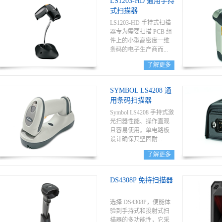
LS1203-HD 通用手持
能。
式扫描器
LS1203-HD 手持式扫描
器专为需要扫描 PCB 组
件上的小型高密度一维
条码的电子生产商而...
了解更多
设计——用于跟踪、回
溯、质量及其它应用。
SYMBOL LS4208 通
单板结构和耐用型扫描
用条码扫描器
元件，能显著减少停机
时间和维修费用，并有
Symbol LS4208 手持式激
多种接口确保与您现在
光扫器性能、操作直观
和未来的系统相连。
且容易使用。单电路板
设计确保其坚固耐...
了解更多
用性，人体工程学设计
大限度提升用户使用的
DS4308P 免持扫描器
舒适度。连续的一次性
成功扫描、创新的多行
光栅扫描模式、宽广的
选择 DS4308P，便能体
工作范围和运动容错，
验到手持式和投射式扫
让数据采集变得非常轻
描器的多功能性，它采