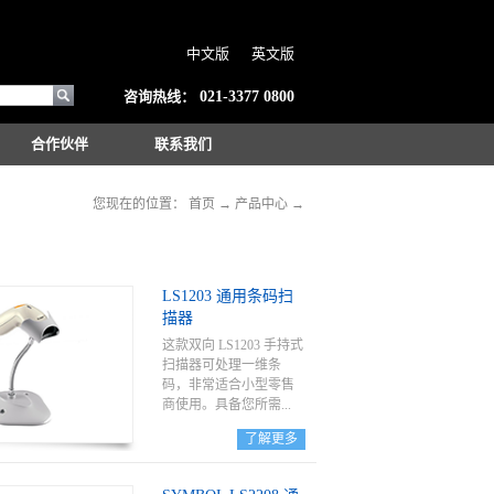
中文版
英文版
咨询热线：
021-3377 0800
合作伙伴
联系我们
您现在的位置：
首页
→
产品中心
→
LS1203 通用条码扫
描器
这款双向 LS1203 手持式
扫描器可处理一维条
码，非常适合小型零售
商使用。具备您所需...
了解更多
的功能、特性和可靠
性，提高从结帐队伍到