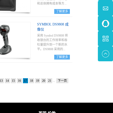
现快速准确地扫描。
和总体拥有成本等方...
了解更多
面，成为同类产品中的
佼佼者。DS7708 都能轻
SYMBOL DS9808 成
松扫描；包括一维、二
像仪
维、印制和电子条码。
采用 Symbol DS9808 将
收银台的工作效率和吞
吐量提升到一个新的水
平。DS9808 采用的...
了解更多
混合型外观设计，手持
和免持模式下使用时可
提供出色的舒适性和易
用性，从而进一步提高
13
14
15
16
17
18
19
20
21
...
下一页
了多用途性、功能性及
效能。