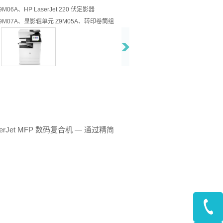
9M06A、HP LaserJet 220 伏定影器
9M07A、显影辊单元 Z9M05A、转印卷筒组
 Z9M08A、HP LaserJet 纸盒 2-x 卷筒
7Y83A、HP LaserJet ADF 拾纸滚筒
7Y64A、HP LaserJet ADF 分离滚筒
7Y65A、HP LaserJet MP 卷筒 Z7Y88A、HP
aserJet Flow ADF 进纸滚筒 Z8W50A、HP
aserJet Flow ADF 分离滚筒 Z8W51A、HP
aserJet 内部装订器订书钉 Y1G13A、HP
aserJet 订书机堆叠器装订器订书钉 Y1G14A
et MFP 数码复合机 — 通过精简
产品特色
。
以低成本制作文本清晰、图形生动的高品质文
档。
P LaserJet 管理型数码复合机设计非常精简，
可避免中断，从而大大提高工作效率。
助 HP Sure Start，每台打印机均可定期检查
其工作代码，并在黑客尝试攻击之后进行自我