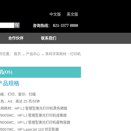
中文版
英文版
咨询热线：
021-3377 0800
合作伙伴
联系我们
的位置：
首页
→
产品中心
→
条码字库耗材
>
打印机
(OS)
产品规格
功能：
打印、复印、扫描
黑色，
A4：高达 25 页/分钟
适用耗材：
HP LJ 管理型激光打印机黑色硒鼓
9005MC、HP LJ 管理型激光打印机成像鼓
9006MC、HP LJ 管理型激光打印机废物容器
9007MC、HP LaserJet 110 伏定影器