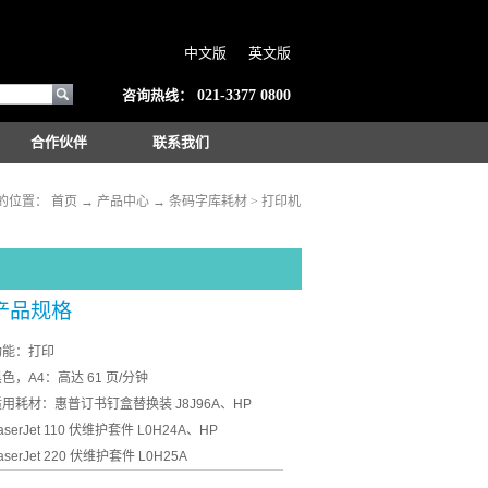
中文版
英文版
咨询热线：
021-3377 0800
合作伙伴
联系我们
的位置：
首页
→
产品中心
→
条码字库耗材
>
打印机
产品规格
功能：
打印
黑色，
A4：高达 61 页/分钟
适用耗材：
惠普订书钉盒替换装 J8J96A、HP
aserJet 110 伏维护套件 L0H24A、HP
aserJet 220 伏维护套件 L0H25A