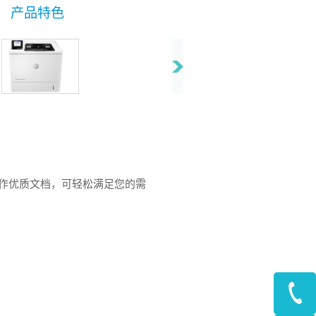
产品特色
助 HP Sure Start，每台打印机均可定期检查
其工作代码，并在黑客尝试攻击之后进行自我
修复。
精细的黑色硒鼓输出的文本清晰，黑色色泽浓
郁，图片效果生动。
高效，还可制作优质文档，可轻松满足您的需