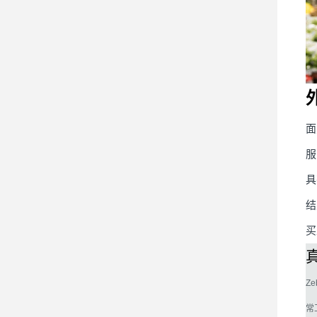
面
服
具
结
买
Ze
常