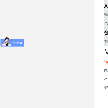
选择
作
本
面
Ze
多