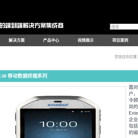
解决方案
产品中心
视频展示
项目案例
您现在的位置
C40 移动数据终端系列
面对
户，
令顾
尚的设
Ext
企业
包括
的磁