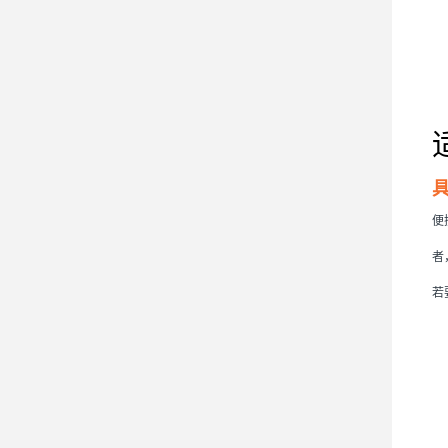
便
者
若