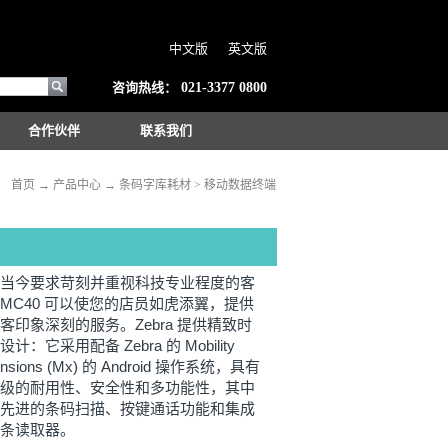
中文版
英文版
咨询热线：
021-3377 0800
合作伙伴
联系我们
：
首页
→
产品中心
→
条码字库耗材
>
移动数据终端
当今要求苛刻并重视科技专业程度的客
MC40 可以使您的店员如虎添翼，提供
客印象深刻的服务。Zebra 提供精致时
计：它采用配备 Zebra 的 Mobility
ensions (Mx) 的 Android 操作系统，具有
级的耐用性、安全性和多功能性，其中
先进的条码扫描、按键通话功能和集成
条读取器。