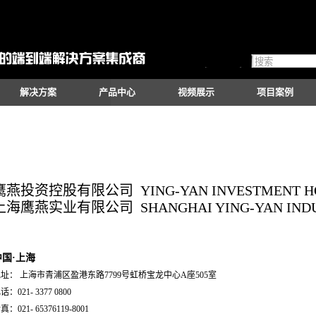
解决方案
产品中心
视频展示
项目案例
鹰燕投资控股有限公司 YING-YAN INVESTMENT HOL
上海鹰燕实业有限公司 SHANGHAI YING-YAN INDUSTR
中国·上海
地址：
上海市青浦区盈港东路7799号虹桥宝龙中心A座505室
电话：
021- 3377 0800
传真：
021- 65376119-8001