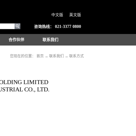
中文版
英文版
咨询热线：
021-3377 0800
合作伙伴
联系我们
您现在的位置：
首页
→
联系我们
→
联系方式
DING LIMITED
IAL CO., LTD.