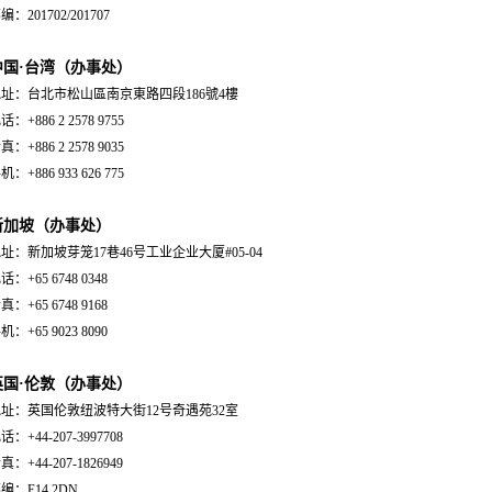
邮编：
201702/201707
中国·台湾（办事处）
地址：台北市松山區南京東路四段
186
號
4
樓
电话：
+886 2 2578 9755
传真：
+886 2 2578 9035
手机：
+886 933 626 775
新加坡（办事处）
地址：新加坡芽笼
17
巷
46
号工业企业大厦
#05-04
电话：
+65 6748 0348
传真：
+65 6748 9168
手机：
+65 9023 8090
英国·伦敦（办事处）
地址：英国伦敦纽波特大街
12
号奇遇苑
32
室
电话：
+44-207-3997708
传真：
+44-207-1826949
邮编：
E14 2DN