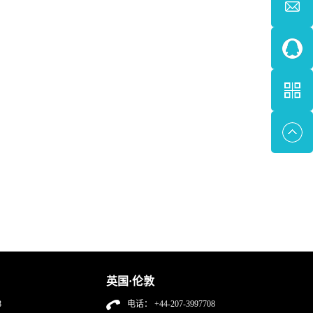
英国·伦敦
8
电话： +44-207-3997708