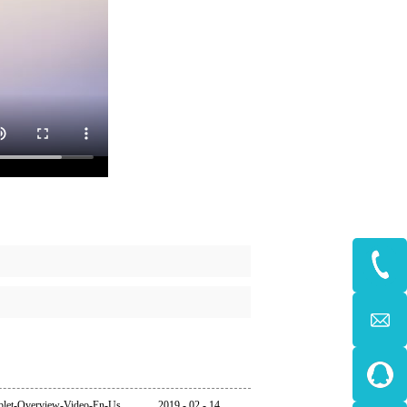
blet-Overview-Video-En-Us
2019
-
02
-
14