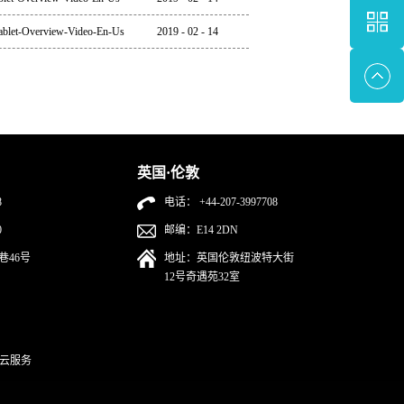
ablet-Overview-Video-En-Us
2019
-
02
-
14
英国·伦敦
8
电话： +44-207-3997708
0
邮编：E14 2DN
巷46号
地址：英国伦敦纽波特大街
12号奇遇苑32室
云服务