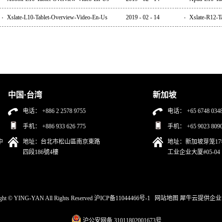
Xslate-L10-Tablet-Overview-Video-En-Us
2019
-
02
-
14
Xslate-R12-T
中国·台湾
新加坡
电话： +886 2 2578 9755
电话： +65 6748 034
手机： +886 933 626 775
手机： +65 9023 809
中
地址：台北市松山區南京東路
地址：新加坡芽笼17
四段186號4樓
工业企业大厦#05-04
ght © YING-YAN All Rights Reserved
沪ICP备11044466号-1
网站地图
犀牛云提供企业
沪公安网备 31011802001673号