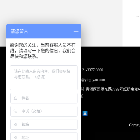
请您留言
感谢您的关注，当前客服人员不在
线，请填写一下您的信息，我们会
尽快和您联系。
中国·上海
电话： +86 21-3377 0800
邮箱： info@ying-yan.com
地址：上海市青浦区盈港东路7799号虹桥宝龙
心A座505室
Copyri