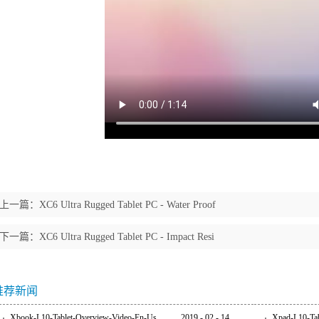
上一篇：
XC6 Ultra Rugged Tablet PC - Water Proof
下一篇：
XC6 Ultra Rugged Tablet PC - Impact Resi
推荐新闻
Xbook-L10-Tablet-Overview-Video-En-Us
2019
-
02
-
14
Xpad-L10-Ta